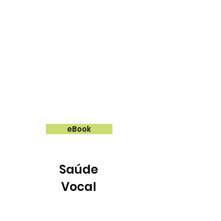
eBook
Saúde
Vocal
Dicas para ter uma voz saudável
e equilibrada