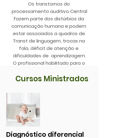
Os transtornos do
processamento auditivo Central
fazem parte dos distúrbios da
comunicação humana e podem
estar associados a quadros de
Transt de linguagem, trocas na
fala, déficit de atenção e
dificuldades de aprendizagem.
O profissional habilitado para o
atendimento nesta área é o
Cursos Ministrados
fonoaudiólogo.
Acessar gratuitamente
Diagnóstico diferencial