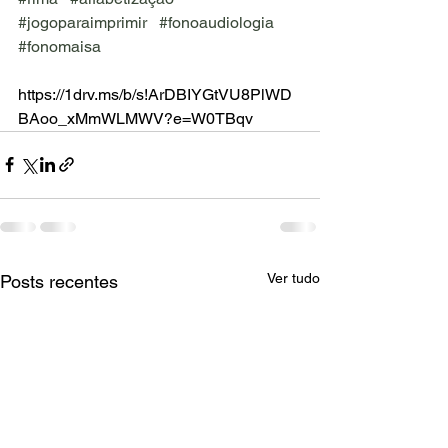
#jogoparaimprimir
#fonoaudiologia
#fonomaisa
https://1drv.ms/b/s!ArDBIYGtVU8PlWD
BAoo_xMmWLMWV?e=W0TBqv
Ver tudo
Posts recentes